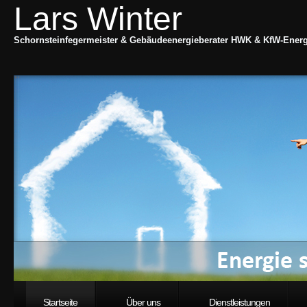
Lars Winter
Schornsteinfegermeister & Gebäudeenergieberater HWK & KfW-Energi
Startseite
Über uns
Dienstleistungen